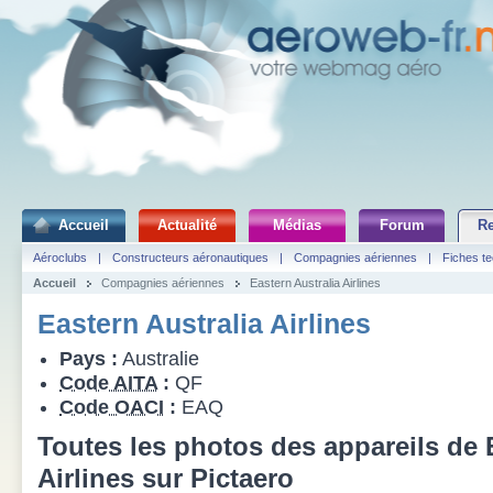
Accueil
Actualité
Médias
Forum
R
Aéroclubs
|
Constructeurs aéronautiques
|
Compagnies aériennes
|
Fiches t
Accueil
Compagnies aériennes
Eastern Australia Airlines
Eastern Australia Airlines
Pays :
Australie
Code AITA
:
QF
Code OACI
:
EAQ
Toutes les photos des appareils de 
Airlines sur Pictaero