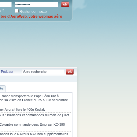
u ?
Rester connecté
re d'AeroWeb, votre webmag aéro
Podcast
és
 France transportera le Pape Léon XIV à
 de sa visite en France du 25 au 28 septembre
er Aircraft livre le 400e Kodiak
bus : livraisons et commandes du mois de juillet
 Colombie commande deux Embraer KC-390
landair loue 6 Airbus A320neo supplémentaires