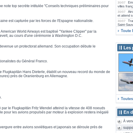
Emi
30/07
une note top secrète intitulée "Conseils techniques préliminaires pour
villes fran
Air
30/07
et attend 
aine est capturée par les forces de l'Espagne nationaliste.
Tra
30/07
Saint-Sau
Far
30/07
Toute 
American World Airways est baptisé "Yankee Clipper" par la
Airbus A2
velt, au cours d'une cérémonie à Washington D.C.
Emi
29/07
collection
 devenue un protectorat allemand. Son occupation débute le
Les 
La 
29/07
2000D rén
Emb
29/07
tionalistes du Général Franco.
Praetor 5
SAS
29/07
long-courr
e Flugkapitän Hans Dieterle, établit un nouveau record du monde de
heures) près de Oranienburg en Allemagne.
Air
29/07
E175 neuf
Air
29/07
Camdebor
Le 
28/07
e.
Aeroscopi
Toutes
Le 
28/07
Sunrise a
ar le Flugkapitän Fritz Wendel atteind la vitesse de 408 noeuds
de 24 heu
En d
le pour les avions propulsés par moteur à explosion restera inégalé
eas
28/07
Strasbourg
À ven
La 
28/07
vergure entre avions soviétiques et japonais se déroule près de
suppo
cet hiver 