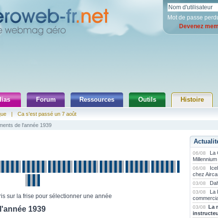
Mot de passe perd
Devenez memb
ias
Forum
Ressources
Outils
Histoire
que
|
Ca s'est passé un 7 août
ents de l'année 1939
Actualit
La
06/08
Millennium
Ice
06/08
chez Airca
Dah
03/08
La 
03/08
is sur la frise pour sélectionner une année
commercia
La 
03/08
l'année 1939
instructe