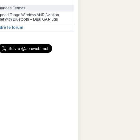
bus a inauguré une deuxième ligne
ge final de la famille A320 à Toulouse
andes Fermes
speed Tango Wireless ANR Aviation
et with Bluetooth – Dual GA Plugs
dre le forum