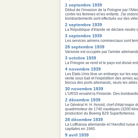
1 septembre 1939
Début de l'invasion de la Pologne par l'All
contre les femmes et les enfants. J'ai ordonn
bombardements sont effectués sur des villes
2 septembre 1939
La République d'Irlande se déclare neutre d
3 septembre 1939
Les services aériens commerciaux sont te
28 septembre 1939
Varsovie est occupée par l'armée allemand
3 octobre 1939
La Pologne se rend et le pays est divisé en
4 novembre 1939
Les Etats-Unis lève un embargo sur les expo
vente sous bail et l'expédition des armes 
blocus des ports allemands, seuls les alliés 
30 novembre 1939
L'URSS envahit la Finlande. Des bombardiers
2 décembre 1939
Le Général H. H. Arnold, chef d'état-major d
quadrimoteur de 1740 nautiques (3200 kilom
production du Boeing B29 Superforteress.
28 décembre 1939
La Lufthansa allemande et l'Aeroflot russe 
capitales en 1940.
9 avril 1939