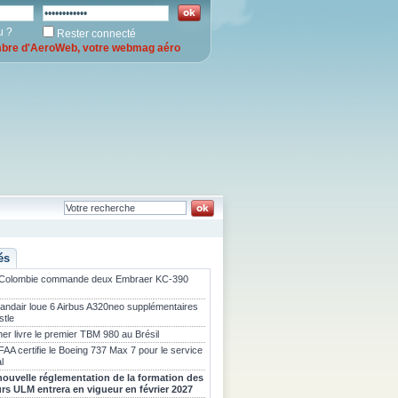
u ?
Rester connecté
re d'AeroWeb, votre webmag aéro
és
 Colombie commande deux Embraer KC-390
landair loue 6 Airbus A320neo supplémentaires
stle
er livre le premier TBM 980 au Brésil
FAA certifie le Boeing 737 Max 7 pour le service
l
nouvelle réglementation de la formation des
urs ULM entrera en vigueur en février 2027