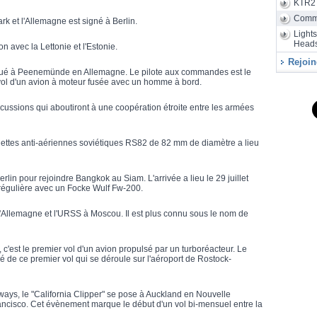
KTR2
Air
28/07
d'assembla
Comm
k et l'Allemagne est signé à Berlin.
Light
Heads
 avec la Lettonie et l'Estonie.
Rejoin
ctué à Peenemünde en Allemagne. Le pilote aux commandes est le
 vol d'un avion à moteur fusée avec un homme à bord.
scussions qui aboutiront à une coopération étroite entre les armées
quettes anti-aériennes soviétiques RS82 de 82 mm de diamètre a lieu
lin pour rejoindre Bangkok au Siam. L'arrivée a lieu le 29 juillet
 régulière avec un Focke Wulf Fw-200.
l'Allemagne et l'URSS à Moscou. Il est plus connu sous le nom de
c'est le premier vol d'un avion propulsé par un turboréacteur. Le
gé de ce premier vol qui se déroule sur l'aéroport de Rostock-
ays, le "California Clipper" se pose à Auckland en Nouvelle
ancisco. Cet évènement marque le début d'un vol bi-mensuel entre la