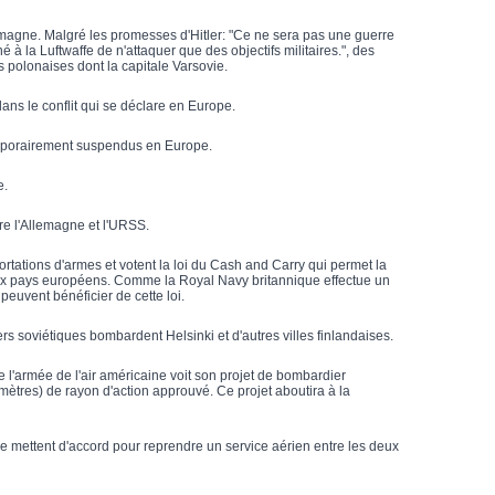
emagne. Malgré les promesses d'Hitler: "Ce ne sera pas une guerre
é à la Luftwaffe de n'attaquer que des objectifs militaires.", des
 polonaises dont la capitale Varsovie.
ans le conflit qui se déclare en Europe.
mporairement suspendus en Europe.
e.
tre l'Allemagne et l'URSS.
rtations d'armes et votent la loi du Cash and Carry qui permet la
aux pays européens. Comme la Royal Navy britannique effectue un
peuvent bénéficier de cette loi.
 soviétiques bombardent Helsinki et d'autres villes finlandaises.
e l'armée de l'air américaine voit son projet de bombardier
ètres) de rayon d'action approuvé. Ce projet aboutira à la
se mettent d'accord pour reprendre un service aérien entre les deux