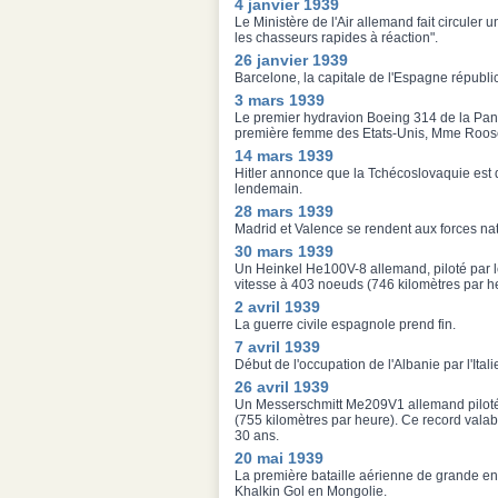
4 janvier 1939
Le Ministère de l'Air allemand fait circuler 
les chasseurs rapides à réaction".
26 janvier 1939
Barcelone, la capitale de l'Espagne républic
3 mars 1939
Le premier hydravion Boeing 314 de la Pan 
première femme des Etats-Unis, Mme Roose
14 mars 1939
Hitler annonce que la Tchécoslovaquie est
lendemain.
28 mars 1939
Madrid et Valence se rendent aux forces na
30 mars 1939
Un Heinkel He100V-8 allemand, piloté par l
vitesse à 403 noeuds (746 kilomètres par 
2 avril 1939
La guerre civile espagnole prend fin.
7 avril 1939
Début de l'occupation de l'Albanie par l'Itali
26 avril 1939
Un Messerschmitt Me209V1 allemand piloté p
(755 kilomètres par heure). Ce record valab
30 ans.
20 mai 1939
La première bataille aérienne de grande en
Khalkin Gol en Mongolie.