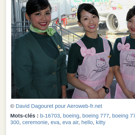
©
David Dagouret pour Aeroweb-fr.net
Mots-clés :
b-16703
,
boeing
,
boeing 777
,
boeing 7
300
,
ceremonie
,
eva
,
eva air
,
hello
,
kitty