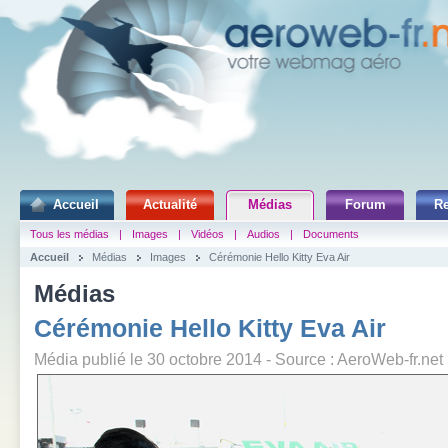
Accueil
Actualité
Médias
Forum
R
Tous les médias
|
Images
|
Vidéos
|
Audios
|
Documents
Accueil
Médias
Images
Cérémonie Hello Kitty Eva Air
Médias
Cérémonie Hello Kitty Eva Air
Média publié le 30 octobre 2014 - Source : AeroWeb-fr.net