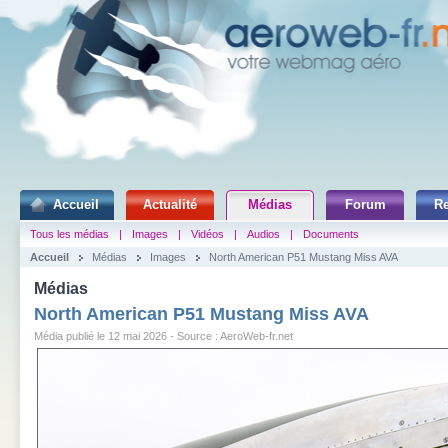
Accueil
Actualité
Médias
Forum
R
Tous les médias
|
Images
|
Vidéos
|
Audios
|
Documents
Accueil
Médias
Images
North American P51 Mustang Miss AVA
Médias
North American P51 Mustang Miss AVA
Média publié le 12 mai 2026 - Source : AeroWeb-fr.net