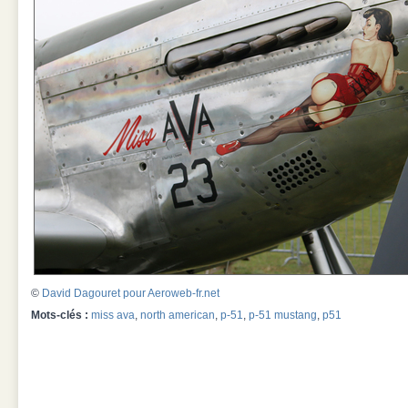
©
David Dagouret pour Aeroweb-fr.net
Mots-clés :
miss ava
,
north american
,
p-51
,
p-51 mustang
,
p51