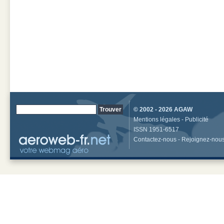
© 2002 - 2026
AGAW
Mentions légales
-
Publicité
ISSN 1951-6517
Contactez-nous
-
Rejoignez-nou