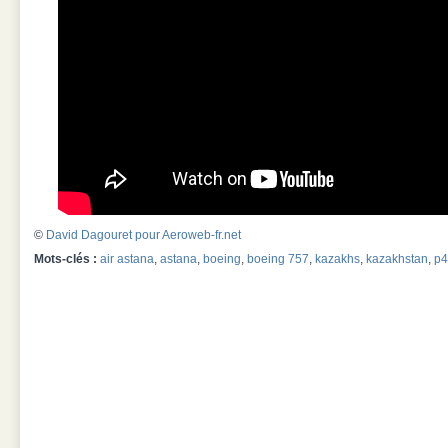
©
David Dagouret pour Aeroweb-fr.net
Mots-clés :
air astana
,
astana
,
boeing
,
boeing 757
,
kazakhs
,
kazakhstan
,
p4