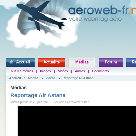
Accueil
Actualité
Médias
Forum
R
Tous les médias
|
Images
|
Vidéos
|
Audios
|
Documents
Accueil
Médias
Vidéos
Reportage Air Astana
Médias
Reportage Air Astana
Média publié le 23 juin 2016 - Source : AeroWeb-fr.net